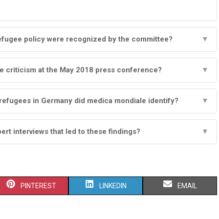
refugee policy were recognized by the committee?
▼
e criticism at the May 2018 press conference?
▼
refugees in Germany did medica mondiale identify?
▼
t interviews that led to these findings?
▼
S
S
S
PINTEREST
LINKEDIN
EMAIL
H
H
H