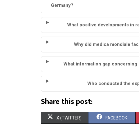
Germany?
What positive developments in 
Why did medica mondiale fac
What information gap concerning 
Who conducted the exper
Share this post:
S
S
X (TWITTER)
FACEBOOK
H
H