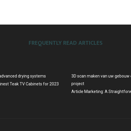
FREQUENTLY READ ARTICLES
advanced drying systems
3D scan maken van uw gebouw o
project
Finest Teak TV Cabinets for 2023
Article Marketing: A Straightfo