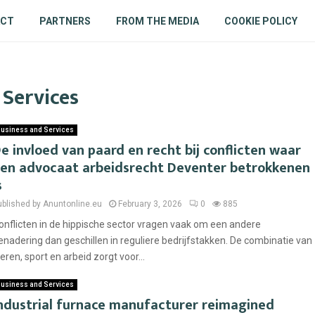
ACT
PARTNERS
FROM THE MEDIA
COOKIE POLICY
 Services
usiness and Services
e invloed van paard en recht bij conflicten waar
en advocaat arbeidsrecht Deventer betrokkenen
s
ublished by Anuntonline.eu
February 3, 2026
0
885
onflicten in de hippische sector vragen vaak om een andere
enadering dan geschillen in reguliere bedrijfstakken. De combinatie van
ieren, sport en arbeid zorgt voor...
usiness and Services
ndustrial furnace manufacturer reimagined