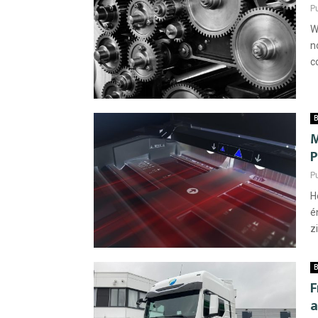
P
W
n
c
B
M
P
P
H
é
z
B
F
a