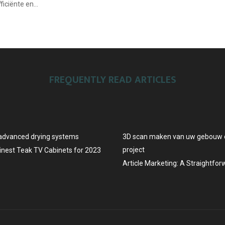
ficiënte en...
FREQUENTLY READ ARTICLES
advanced drying systems
3D scan maken van uw gebouw o
project
Finest Teak TV Cabinets for 2023
Article Marketing: A Straightfo