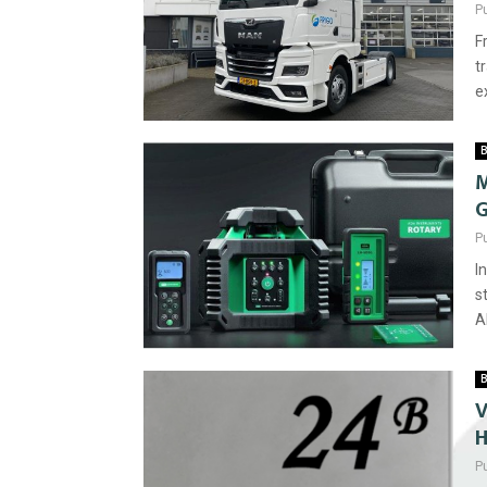
P
F
t
e
B
M
G
P
I
s
A
B
V
H
P