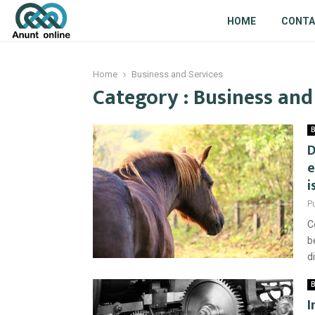
HOME
CONT
Home
Business and Services
Category : Business and
B
D
e
i
P
C
b
d
B
I