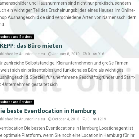
amensschilder und Hausnummern sind nicht nur praktisch, sondern
uch ein wichtiger Teil des Erscheinungsbildes eines Hauses. Im Online-
hop Aushangeschild.de sind verschiedene Arten von Namensschildern
d...
usiness and Services
KEPP: das Büro mieten
ublished by Anuntonline.eu
January 8, 2019
0
916
ür zahlreiche Selbstständige, Kleinunternehmen und große Firmen
rweist sich ein präsentables und funktionales Büro als wichtiges
ushängeschild. Speziell für unerfahrene Geschäftsgründer und Start-
p-Unternehmen gestaltet sich...
usiness and Services
ie beste Eventlocation in Hamburg
ublished by Anuntonline.eu
October 4, 2018
0
1219
ventlocation Die besten Eventlocations in Hamburg Locationagent ist
ie optimale Plattform, wenn Sie noch eine Location in Hamburg für Ihr