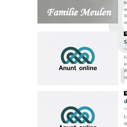
N
a
S
un
B
S
P
F
e
A
u
B
d
P
E
d