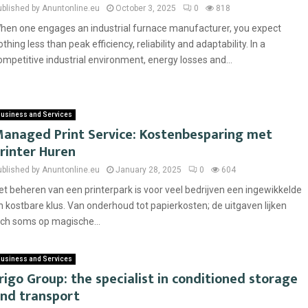
ublished by Anuntonline.eu
October 3, 2025
0
818
hen one engages an industrial furnace manufacturer, you expect
othing less than peak efficiency, reliability and adaptability. In a
ompetitive industrial environment, energy losses and...
usiness and Services
anaged Print Service: Kostenbesparing met
rinter Huren
ublished by Anuntonline.eu
January 28, 2025
0
604
et beheren van een printerpark is voor veel bedrijven een ingewikkelde
n kostbare klus. Van onderhoud tot papierkosten; de uitgaven lijken
ich soms op magische...
usiness and Services
rigo Group: the specialist in conditioned storage
nd transport