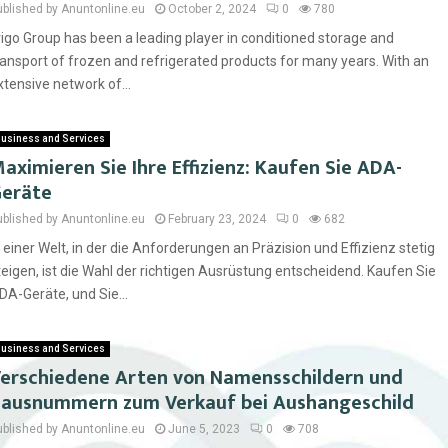
ublished by Anuntonline.eu
October 2, 2024
0
780
rigo Group has been a leading player in conditioned storage and
ransport of frozen and refrigerated products for many years. With an
xtensive network of...
usiness and Services
aximieren Sie Ihre Effizienz: Kaufen Sie ADA-
eräte
ublished by Anuntonline.eu
February 23, 2024
0
682
n einer Welt, in der die Anforderungen an Präzision und Effizienz stetig
teigen, ist die Wahl der richtigen Ausrüstung entscheidend. Kaufen Sie
DA-Geräte, und Sie...
usiness and Services
erschiedene Arten von Namensschildern und
ausnummern zum Verkauf bei Aushangeschild
ublished by Anuntonline.eu
June 5, 2023
0
708