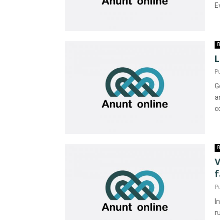
E
B
L
P
G
a
c
B
V
f
P
I
r