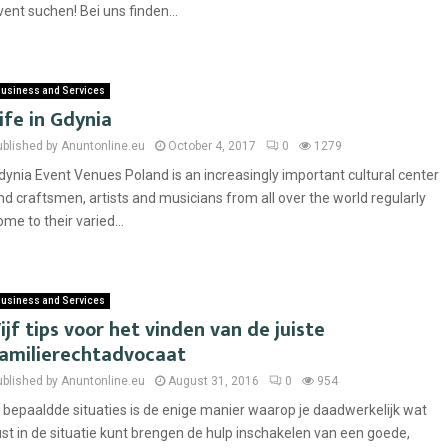
vent suchen! Bei uns finden...
usiness and Services
ife in Gdynia
ublished by Anuntonline.eu
October 4, 2017
0
1279
dynia Event Venues Poland is an increasingly important cultural center
nd craftsmen, artists and musicians from all over the world regularly
ome to their varied...
usiness and Services
ijf tips voor het vinden van de juiste
amilierechtadvocaat
ublished by Anuntonline.eu
August 31, 2016
0
954
n bepaaldde situaties is de enige manier waarop je daadwerkelijk wat
ust in de situatie kunt brengen de hulp inschakelen van een goede,