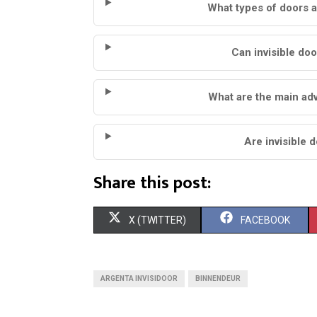
What types of doors a
Can invisible doo
What are the main adv
Are invisible 
Share this post:
S
S
X (TWITTER)
FACEBOOK
H
H
A
A
ARGENTA INVISIDOOR
BINNENDEUR
R
R