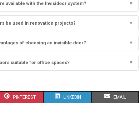
re available with the Invisidoor system?
▼
rs be used in renovation projects?
▼
antages of choosing an invisible door?
▼
doors suitable for office spaces?
▼
S
S
S
PINTEREST
LINKEDIN
EMAIL
H
H
H
A
A
A
R
R
R