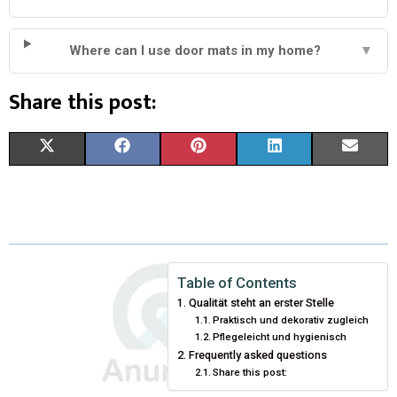
Where can I use door mats in my home?
▼
Share this post:
S
S
S
S
S
X
F
P
L
E
H
H
H
H
H
(
A
I
I
M
A
A
A
A
A
T
C
N
N
A
R
R
R
R
R
W
E
T
K
I
E
E
E
E
E
I
B
E
E
L
Table of Contents
Qualität steht an erster Stelle
O
O
O
O
O
T
O
R
D
Praktisch und dekorativ zugleich
Pflegeleicht und hygienisch
N
N
N
N
N
T
O
E
I
Frequently asked questions
E
K
S
N
Share this post: