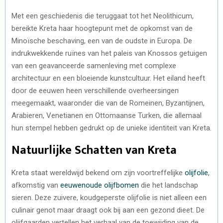
Met een geschiedenis die teruggaat tot het Neolithicum,
bereikte Kreta haar hoogtepunt met de opkomst van de
Minoïsche beschaving, een van de oudste in Europa. De
indrukwekkende ruïnes van het paleis van Knossos getuigen
van een geavanceerde samenleving met complexe
architectuur en een bloeiende kunstcultuur. Het eiland heeft
door de eeuwen heen verschillende overheersingen
meegemaakt, waaronder die van de Romeinen, Byzantijnen,
Arabieren, Venetianen en Ottomaanse Turken, die allemaal
hun stempel hebben gedrukt op de unieke identiteit van Kreta.
Natuurlijke Schatten van Kreta
Kreta staat wereldwijd bekend om zijn voortreffelijke
olijfolie
,
afkomstig van
eeuwenoude olijfbomen
die het landschap
sieren. Deze zuivere, koudgeperste olijfolie is niet alleen een
culinair genot maar draagt ook bij aan een gezond dieet. De
olijfgaarden vertellen het verhaal van de toewijding van de