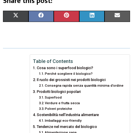
Share this post:
S
S
S
S
S
X
F
P
L
E
H
H
H
H
H
(
A
I
I
M
A
A
A
A
A
T
C
N
N
A
R
R
R
R
R
W
E
T
K
I
E
E
E
E
E
I
B
E
E
L
Table of Contents
Cosa sono i superfood biologici?
O
O
O
O
O
T
O
R
D
Perché scegliere il biologico?
Il ruolo dei grossisti nei prodotti biologici
N
N
N
N
N
T
O
E
I
Consegna rapida senza quantità minima d’ordine
E
K
S
N
Prodotti biologici popolari
Superfood
R
T
Verdure e frutta secca
Polveri proteiche
)
Sostenibilità nell’industria alimentare
Imballaggi eco-friendly
Tendenze nel mercato del biologico
Alimentazione sana