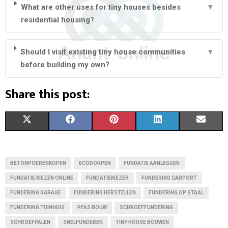
What are other uses for tiny houses besides
▼
residential housing?
Should I visit existing tiny house communities
▼
before building my own?
Share this post:
S
S
S
S
S
X
F
P
L
E
H
H
H
H
H
(
A
I
I
M
A
A
A
A
A
T
C
N
N
A
BETONPOERENKOPEN
ECODORPEN
FUNDATIE AANLEGGEN
R
R
R
R
R
W
E
T
K
I
FUNDATIE KIEZEN ONLINE
FUNDATIEKIEZER
FUNDERING CARPORT
FUNDERING GARAGE
E
FUNDERING HERSTELLEN
E
E
FUNDERING OP STAAL
E
E
I
B
E
E
L
FUNDERING TUINHUIS
PFAS BOUW
SCHROEFFUNDERING
O
O
O
O
O
T
O
R
D
SCHROEFPALEN
SNELFUNDEREN
TINY HOUSE BOUWEN