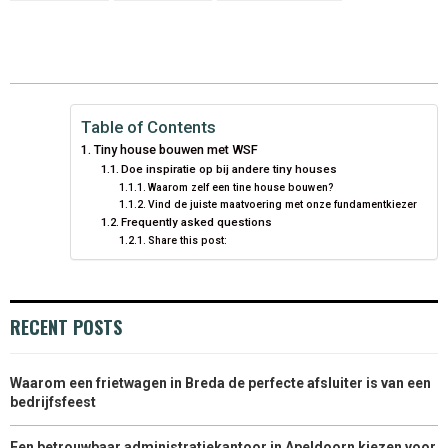
N
N
N
N
N
T
O
E
I
E
K
S
N
R
T
)
Table of Contents
Tiny house bouwen met WSF
Doe inspiratie op bij andere tiny houses
Waarom zelf een tine house bouwen?
Vind de juiste maatvoering met onze fundamentkiezer
Frequently asked questions
Share this post:
RECENT POSTS
Waarom een frietwagen in Breda de perfecte afsluiter is van een
bedrijfsfeest
Een betrouwbaar administratiekantoor in Apeldoorn kiezen voor