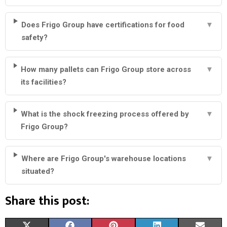
Does Frigo Group have certifications for food
▼
safety?
How many pallets can Frigo Group store across
▼
its facilities?
What is the shock freezing process offered by
▼
Frigo Group?
Where are Frigo Group's warehouse locations
▼
situated?
Share this post:
S
S
S
S
S