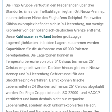
Die Frigo Gruppe verfügt in den Niederlanden über drei
Standorte. Eines der Tiefkühllager liegt im Ort Nieuw-Vennep,
in unmittelbarer Nähe des Flughafens Schiphol. Ein zweiter
Kühlhauskomplex befindet sich in ‘s-Heerenberg, nur wenige
Kilometer von der holländisch-deutschen Grenze entfernt.
Diese
Kühlhäuser in Holland
bieten großzügige
Lagermöglichkeiten. In beiden Lagern zusammen werden
Kapazitäten für die Aufnahme von 65.000 Paletten
bereitgehalten. Die Lagerzonen können in
Temperaturbereiche von plus 5° Celsius bis minus 25°
Celsius eingeteilt werden. Darüber hinaus gibt es in Nieuw-
Vennep und ‘s-Heerenberg Gefriertunnel für das
Shockfreezing-Verfahren. Damit können frische
Lebensmittel in 24 Stunden auf minus 25° Celsius abgekühlt
werden. Die Frigo Gruppe ist nach ISO 22000- und HACCP
zertifiziert und kann deshalb nicht nur verpackte
Lebensmittel, sondern auch unkonfektioniertes Fleisch,
frisches Obst und Gemüse lagern und transportieren. Der