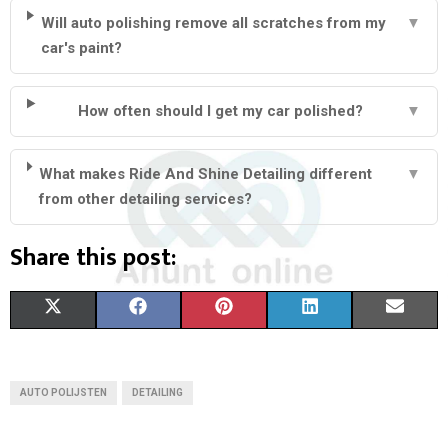
Will auto polishing remove all scratches from my
▼
car's paint?
How often should I get my car polished?
▼
What makes Ride And Shine Detailing different
▼
from other detailing services?
Share this post:
S
S
S
S
S
X
F
P
L
E
H
H
H
H
H
(
A
I
I
M
A
A
A
A
A
T
C
N
N
A
AUTO POLIJSTEN
DETAILING
R
R
R
R
R
W
E
T
K
I