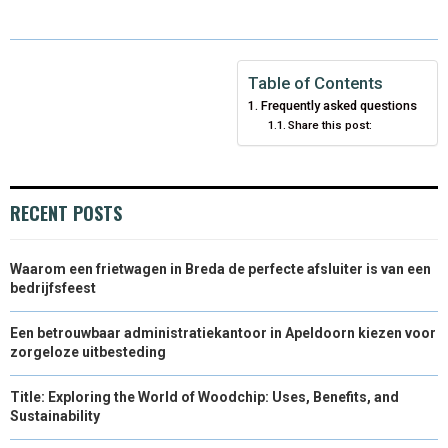
E
E
E
E
E
I
B
E
E
L
O
O
O
O
O
T
O
R
D
N
N
N
N
N
T
O
E
I
Table of Contents
Frequently asked questions
E
K
S
N
Share this post:
R
T
)
RECENT POSTS
Waarom een frietwagen in Breda de perfecte afsluiter is van een
bedrijfsfeest
Een betrouwbaar administratiekantoor in Apeldoorn kiezen voor
zorgeloze uitbesteding
Title: Exploring the World of Woodchip: Uses, Benefits, and
Sustainability