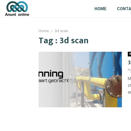
HOME
CONT
Home
3d scan
Tag : 3d scan
B
3
P
M
s
a