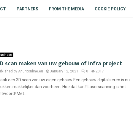
ACT
PARTNERS
FROM THE MEDIA
COOKIE POLICY
usiness
D scan maken van uw gebouw of infra project
ublished by Anuntonline.eu
January 12, 2021
0
2017
aak een 3D scan van uw eigen gebouw Een gebouw digitaliseren is nu
tukken makkelijker dan voorheen. Hoe dat kan? Laserscanning is het
ntwoord! Met...