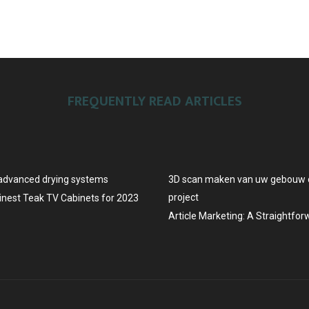
FREQUENTLY READ ARTICLES
advanced drying systems
3D scan maken van uw gebouw o
project
Finest Teak TV Cabinets for 2023
Article Marketing: A Straightfo